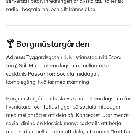
serverad i bitar. Inredningen är avskalad, italiensk
radio i högtalarna, och allt känns äkta.
🍸 Borgmästargården
Adress:
Tyggårdsgatan 1, Kristianstad (vid Stora
torg)
Stil:
Modernt vardagsrum, mellanrätter,
cocktails
Passar för:
Sociala middagar,
kompisgäng, kvällar med stämning
Borgmästargården beskrivs som "ett vardagsrum för
livsnjutare" och fokus ligger på sociala middagar
med mellanrätter att dela på. Konceptet lutar mer åt
social dining än klassisk meny: cocktails att börja
med, sedan mellanrätter att dela, alternativt "kött för