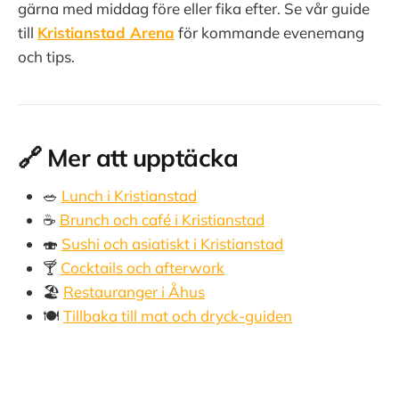
gärna med middag före eller fika efter. Se vår guide
till
Kristianstad Arena
för kommande evenemang
och tips.
🔗 Mer att upptäcka
🥗
Lunch i Kristianstad
☕
Brunch och café i Kristianstad
🍣
Sushi och asiatiskt i Kristianstad
🍸
Cocktails och afterwork
🏖️
Restauranger i Åhus
🍽️
Tillbaka till mat och dryck-guiden