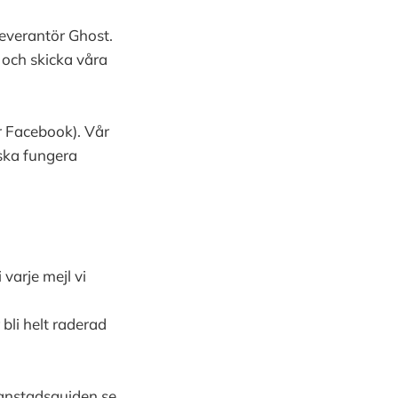
leverantör Ghost.
 och skicka våra
r Facebook). Vår
ska fungera
 varje mejl vi
 bli helt raderad
ianstadsguiden.se