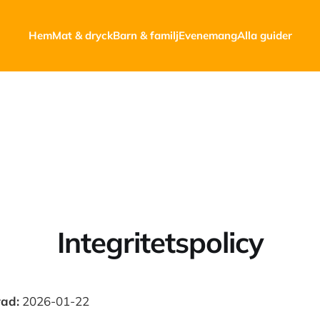
Hem
Mat & dryck
Barn & familj
Evenemang
Alla guider
Integritetspolicy
ad:
2026-01-22