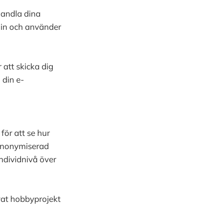
ehandla dina
r in och använder
att skicka dig
 din e-
för att se hur
 anonymiserad
individnivå över
vat hobbyprojekt