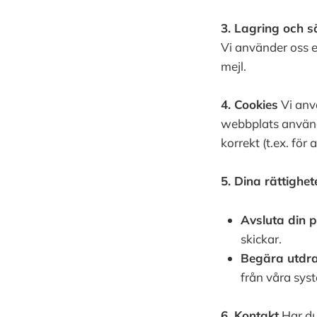
3. Lagring och s
Vi använder oss e
mejl.
4. Cookies
Vi anv
webbplats använde
korrekt (t.ex. fö
5. Dina rättighet
Avsluta din 
skickar.
Begära utdrag
från våra syst
6. Kontakt
Har du