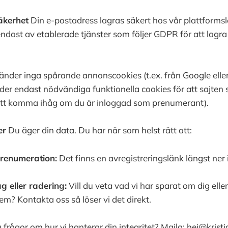
äkerhet
Din e-postadress lagras säkert hos vår plattforms
ndast av etablerade tjänster som följer GDPR för att lagra
änder inga spårande annonscookies (t.ex. från Google elle
r endast nödvändiga funktionella cookies för att sajten 
r att komma ihåg om du är inloggad som prenumerant).
er
Du äger din data. Du har när som helst rätt att:
prenumeration:
Det finns en avregistreringslänk längst ner i
 eller radering:
Vill du veta vad vi har sparat om dig eller
em? Kontakta oss så löser vi det direkt.
 frågor om hur vi hanterar din integritet? Maila: hej@krist